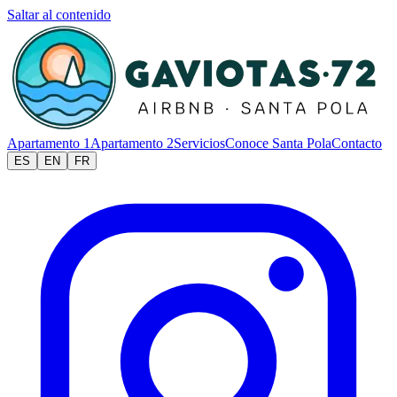
Saltar al contenido
Apartamento 1
Apartamento 2
Servicios
Conoce Santa Pola
Contacto
ES
EN
FR